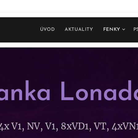
ÚVOD
AKTUALITY
FENKY
P
anka Lonad
4x V1, NV, V1, 8xVD1, VT, 4xVN