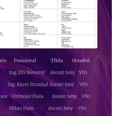
místo Posuzoval Třída Ocenění
k Ing. Jiří Novotný dorost feny VN1
ng. Karel Strouhal dorost feny VN1
vinov Vítězslav Fiala dorost feny VN1
ovec Milan Hulo dorost feny VN1