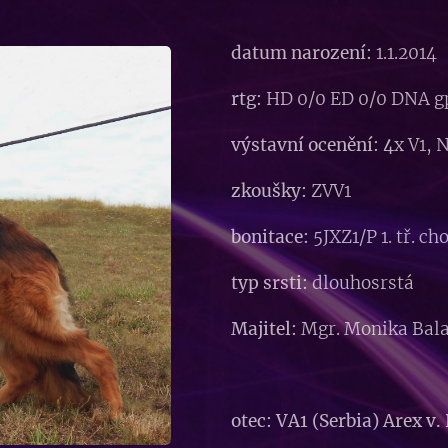
datum narození:
1.1.2014
rtg:
HD 0/0 ED 0/0 DNA g
výstavní ocenění: 4
x V1, 
zkoušky:
ZVV1
bonitace:
5JXZ1/P 1. tř. c
typ srsti:
dlouhosrstá
Majitel:
Mgr. Monika Bal
otec: VA1 (Serbia) Arex v