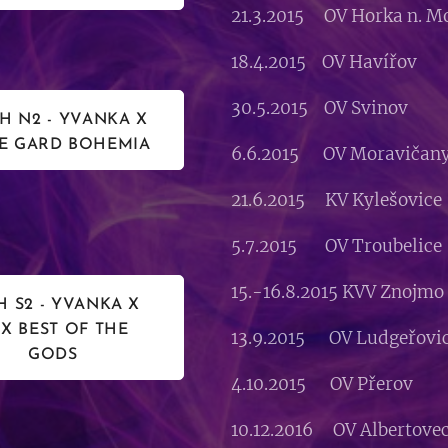
21.3.2015 OV Horka n. 
18.4.2015 OV Havířo
30.5.2015 OV Svinov
 N2 - YVANKA X
E GARD BOHEMIA
6.6.2015 OV Moravičany
21.6.2015 KV Kylešovice
5.7.2015 OV Troubelic
15.-16.8.2015 KVV Znojm
H S2 - YVANKA X
IX BEST OF THE
13.9.2015 OV Ludgeřov
GODS
4.10.2015 OV Přerov I
10.12.2016 OV Albertove