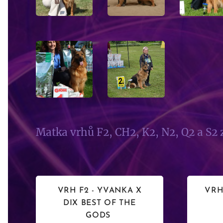
Matka vrhů F2, CH2, K2, N2, Q2 a S2
VRH F2 - YVANKA X
VRH
DIX BEST OF THE
GODS