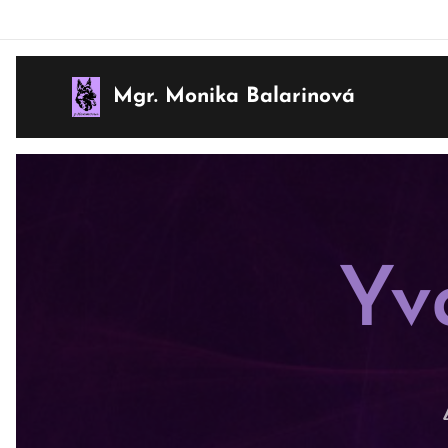
Mgr. Monika Balarinová
Yv