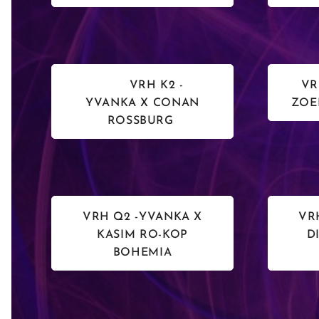
VRH K2 -
VRH
YVANKA X CONAN
ZOE
ROSSBURG
VRH Q2 -YVANKA X
VR
KASIM RO-KOP
D
BOHEMIA