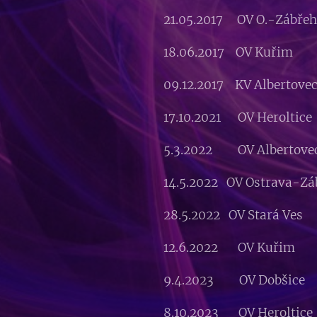
21.05.2017 OV O.-Zábř
18.06.2017 OV Kuřim I
09.12.2017 KV Albertov
17.10.2021 OV Herolt
5.3.2022 OV Alberto
14.5.2022 OV Ostrava-Z
28.5.2022 OV Stará V
12.6.2022 OV Kuřim I
9.4.2023 OV Dobšice 
8.10.2023 OV Herolti