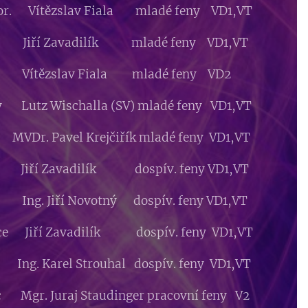
Mor. Vítězslav Fiala mladé feny VD1,VT
v Jiří Zavadilík mladé feny VD1,VT
 Vítězslav Fiala mladé feny VD2
 Lutz Wischalla (SV) mladé feny VD1,VT
 MVDr. Pavel Krejčiřík mladé feny VD1,VT
e Jiří Zavadilík dospív. feny VD1,VT
o Ing. Jiří Novotný dospív. feny VD1,VT
ice Jiří Zavadilík dospív. feny VD1,VT
ng. Karel Strouhal dospív. feny VD1,VT
c Mgr. Juraj Staudinger pracovní feny V2