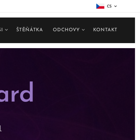
CS
SI
ŠTĚŇÁTKA
ODCHOVY
KONTAKT
ard
1