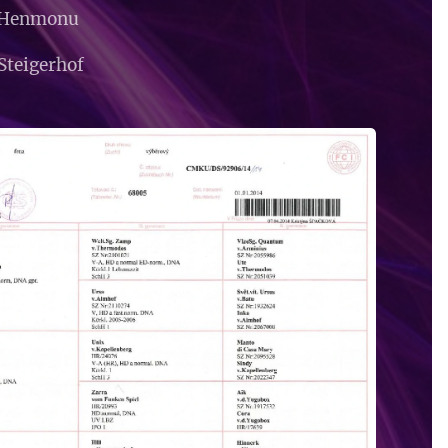
z Henmonu
Steigerhof