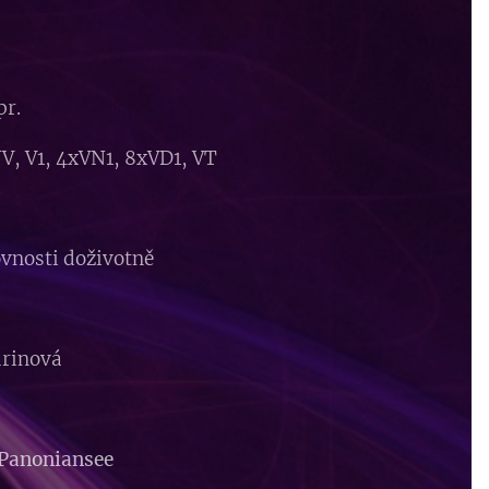
pr.
NV,
V1, 4xVN1, 8xVD1, VT
hovnosti doživotně
arinová
. Panoniansee