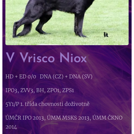
V Vrisco Niox
HD + ED 0/0 DNA (CZ) + DNA (SV)
IPO3, ZVV3, BH, ZPO1, ZPS1
5Y1/P 1. třída chovnosti doživotně
ÚMČR IPO 2013, ÚMM MSKS 2013, ÚMM ČKNO
2014