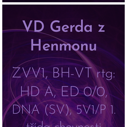
VD Gerda z
Henmonu
ZVV1, BH-VT rtg:
HD A, ED 0/0
,
DNA (SV), 5V1/P 1.