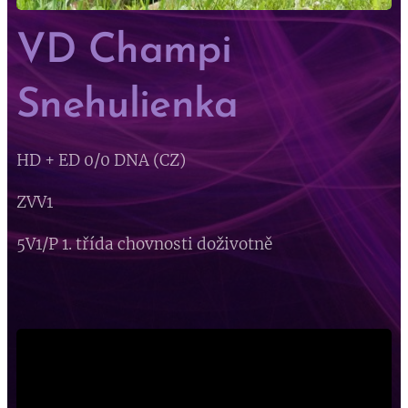
VD Champi
Snehulienka
HD + ED 0/0 DNA (CZ)
ZVV1
5V1/P 1. třída chovnosti doživotně