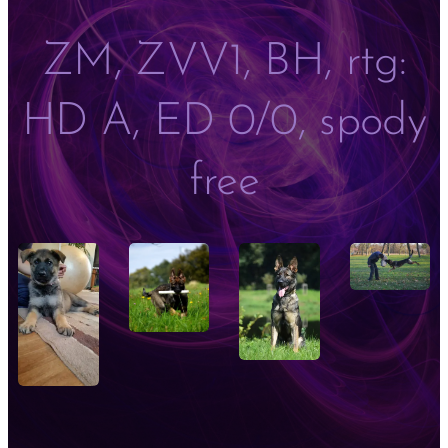
ZM, ZVV1, BH, rtg:
HD A, ED 0/0, spody
free