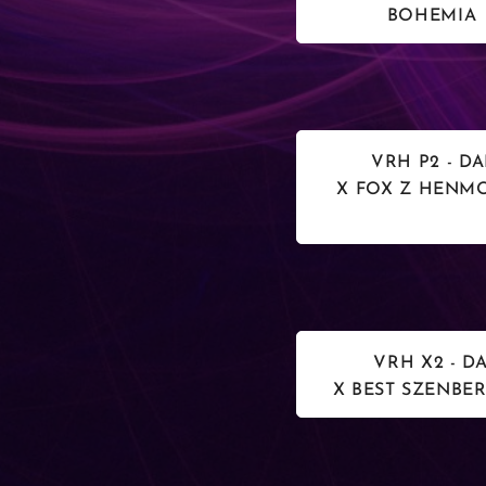
BOHEMIA
VRH P2 - DA
X FOX Z HEN
VRH X2 - DA
X BEST SZEN