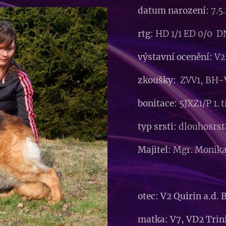
datum narození:
7.5
rtg:
HD 1/1 ED 0/0 D
výstavní ocenění:
V2
zkoušky:
ZVV1, BH-
bonitace:
5JXZ1/P 1. 
typ srsti:
dlouhosrst
Majitel:
Mgr. Monika
otec: V2 Quirin a.d.
matka: V7, VD2 Tri