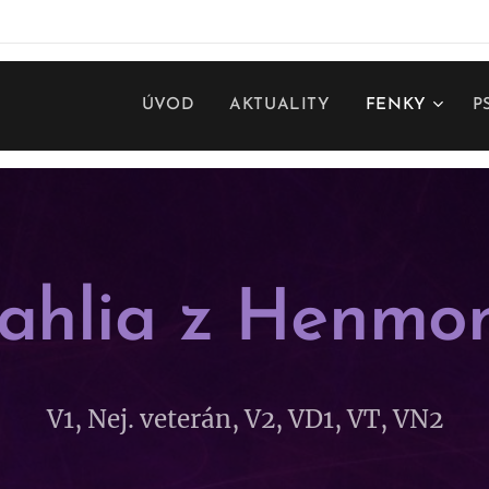
ÚVOD
AKTUALITY
FENKY
P
ahlia z Henmo
V1, Nej. veterán, V2, VD1, VT, VN2