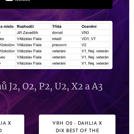
ů J2, O2, P2, U2, X2 a A3
IA X
VRH O2 - DAHLIA X
D
DIX BEST OF THE