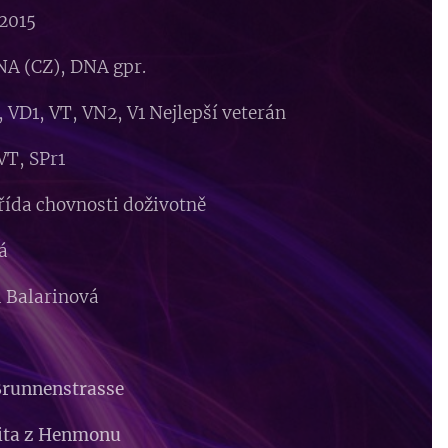
.2015
NA (CZ), DNA gpr.
, VD1, VT, VN2, V1 Nejlepší veterán
VT, SPr1
třída chovnosti doživotně
á
 Balarinová
 Brunnenstrasse
nita z Henmonu