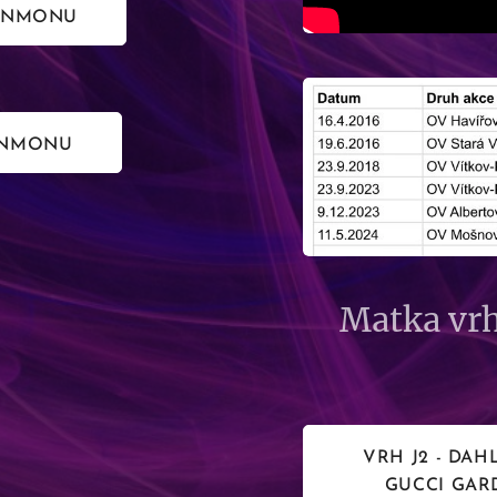
HENMONU
HENMONU
Matka vrh
VRH J2 - DAHL
GUCCI GAR