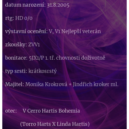
datum narození:
31.8.2005
rtg:
HD 0/0
výstavní ocenění:
V, V1 Nejlepší veterán
zkoušky:
ZVV1
bonitace:
5JX1/P 1. tř. chovnosti doživotně
typ srsti:
krátkosrstý
Majitel:
Monika Krokrová + Jindřich kroker ml.
otec: V Cerro Hartis Bohemia
(Torro Harts X Linda Hartis)