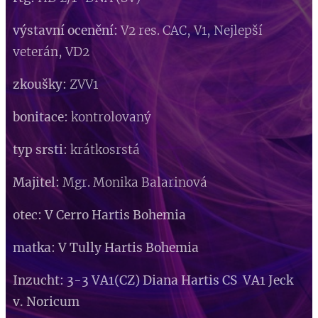
výstavní ocenění:
V2 res. CAC, V1, Nejlepší
veterán, VD2
zkoušky:
ZVV1
bonitace:
kontrolovaný
typ srsti:
krátkosrstá
Majitel:
Mgr. Monika Balarinová
otec: V Cerro Hartis Bohemia
matka: V Tully Hartis Bohemia
Inzucht: 3-3 VA1(CZ) Diana Hartis CS VA1 Jeck
v. Noricum