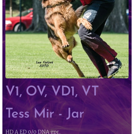
V1, OV, VD1, VT
Tess Mir - Jar
HD A ED 0/0 DNA gpr.