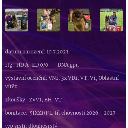
datum narození:
10.7.2023
rtg: HD A ED 0/0 DNA gpr.
výstavní ocenění: VN1, 3x VD1, VT, V1, Oblastní
vítěz
zkoušky: ZVV1, BH-VT
bonitace: 5JXZ1/P 1. tř. chovnosti 2026 - 2027
typ srsti:
dlouhosrstý