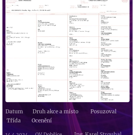
Datum Druh akce a místo Posuzoval
Třída Ocenění
Ing. Karel Strouhal
14.4.2024 OV Dobšice