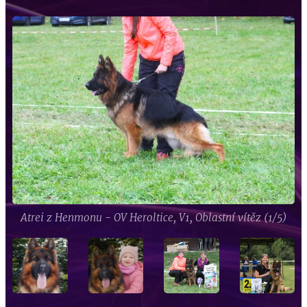
Atrei z Henmonu - OV Heroltice, V1, Oblastní vítěz (1/5)