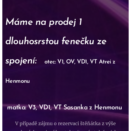
Máme na prodej 1
dlouhosrstou fenečku ze
spojení:
otec: V1, OV, VD1, VT Atrei z
Henmonu
matka: V3, VD1, VT Sasanka z Henmonu
V případě zájmu o rezervaci štěňátka z výše