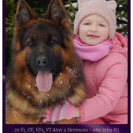
2x V1, OV, VD1, VT Atrei z Henmonu - otec vrhu H3