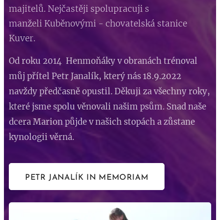
majitelů. Nejčastěji spolupracuji s
manželi Kuběnovými - chovatelská stanice
Kuver.
Od roku 2014 Henmoňáky v obranách trénoval
můj přítel Petr Janalík, který nás 18.9.2022
navždy předčasně opustil. Děkuji za všechny roky,
které jsme spolu věnovali našim psům. Snad naše
dcera Marion půjde v našich stopách a zůstane
kynologii věrná.
PETR JANALÍK IN MEMORIAM