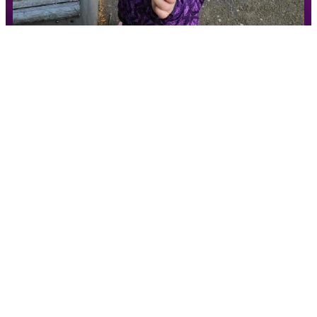
Marion si sama vyběhala s Dahliou z Henmonu 1. místo ve
třídě veteránů - květen 2024