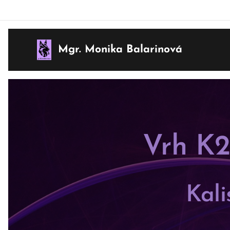
Mgr. Monika Balarinová
Vrh K2
Kali