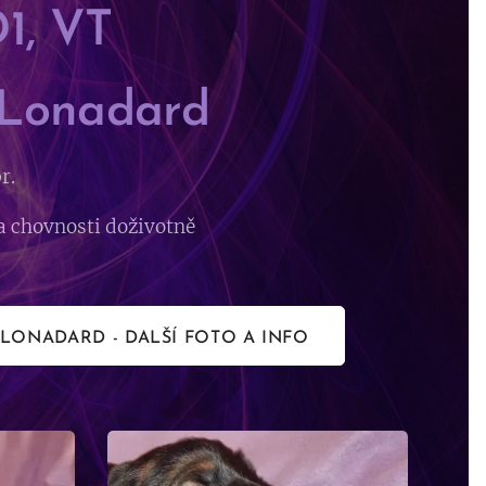
1, VT
 Lonadard
r.
da chovnosti doživotně
LONADARD - DALŠÍ FOTO A INFO