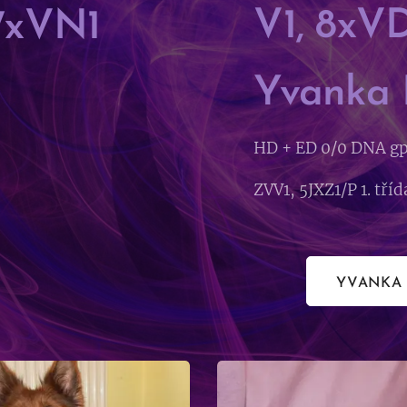
V1, 8xVD
 7xVN1
Yvanka
HD + ED 0/0 DNA gp
ZVV1, 5JXZ1/P 1. tří
YVANKA 