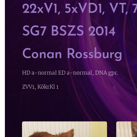
22xV1, 5xVD1, VT,
SG7 BSZS 2014
Conan Rossburg
HD a-normal ED a-normal, DNA gpr.
ZVV1, KökrKl 1