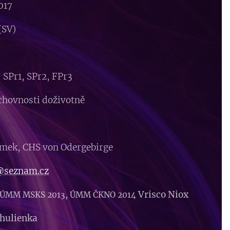
017
(SV)
 SPr1, SPr2, FPr3
 chovnosti doživotně
omek, CHS von Odergebirge
seznam.cz
Vrisco Niox
, ÚMM MSKS 2013, ÚMM ČKNO 2014
hulienka