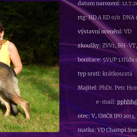
datum narození:
12.7.2
rtg:
HD A ED 0/0 DNA 
výstavní ocenění:
VD
zkoušky:
ZVV1, BH-VT,
bonitace:
5V1/P 1.třída
typ srsti:
krátkosrstá
Majitel:
PhDr. Petr Hr
e-mail:
pphhh@
otec: V,
ÚMČR IPO 2013
matka: VD Champi Sne