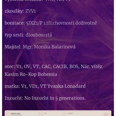
zkoušky:
ZVV1
bonitace:
5JXZ1/P 1.tři.chovnosti doživotně
typ srsti:
dlouhosrstá
Majitel:
Mgr. Monika Balarinová
otec: V1, OV, VT, CAC, CACIB, BOS, Nár. vítěz
Kasim Ro-Kop Bohemia
matka: V1, VD1, VT Yvanka Lonadard
Inzucht: No Inzucht in 5 generations.