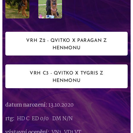
VRH Z2 - QVITKO X PARAGAN Z
HENMONU
VRH C3 - QVITKO X TYGRIS Z
HENMONU
datum narození:
13.10.2020
rtg:
HD C ED 0/0 DM N/N
výstavní ocenění:
VN1, VD1 VT