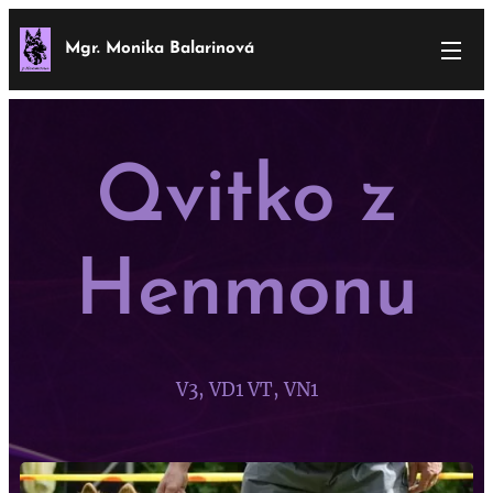
Mgr. Monika Balarinová
Qvitko z
Henmonu
V3, VD1 VT, VN1