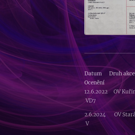
Datum Druh a
Ocenění
12.6.2022 OV K
VD7
2.6.2024 OV Sta
V