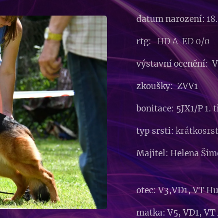
datum narození:
18.
rtg:
HD A ED 0/0
výstavní ocenění: 
zkoušky: ZVV1
bonitace: 5JX1/P 1. 
typ srsti:
krátkosrs
Majitel: Helena Šim
otec: V3,VD1, VT Hu
matka: V5, VD1, VT