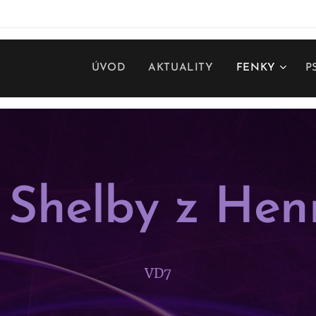
ÚVOD
AKTUALITY
FENKY
P
 Shelby z He
VD7