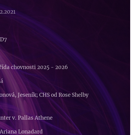
2.2021
VD7
třída chovnosti 2025 - 2026
tá
onová, Jeseník; CHS od Rose Shelby
nter v. Pallas Athene
 Ariana Lonadard