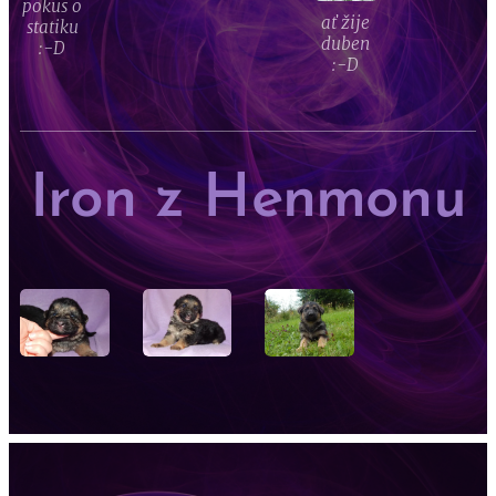
pokus o
ať žije
statiku
duben
:-D
:-D
Iron z Henmonu