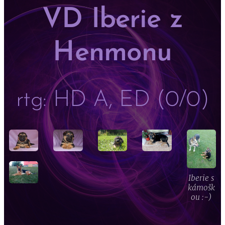
VD Iberie z
Henmonu
rtg: HD A, ED (0/0)
Iberie s
kámošk
ou :-)