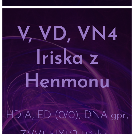
V, VD, VN4
Iriska z
Henmonu
HD A, ED (0/0), DNA gpr.,