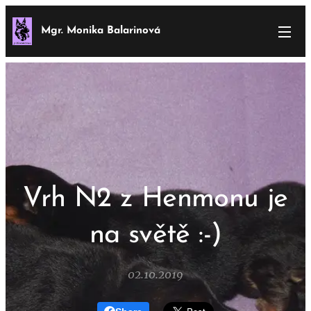
Mgr. Monika Balarinová
Vrh N2 z Henmonu je
na světě :-)
02.10.2019