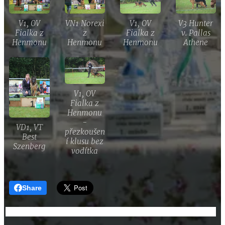
V1, OV
VN1 Norexi
V1, OV
V3 Hunter
Fialka z
z
Fialka z
v. Pallas
Henmonu
Henmonu
Henmonu
Athene
V1, OV
Fialka z
Henmonu
-
VD1, VT
přezkoušen
Best
í klusu bez
Szenberg
vodítka
Share