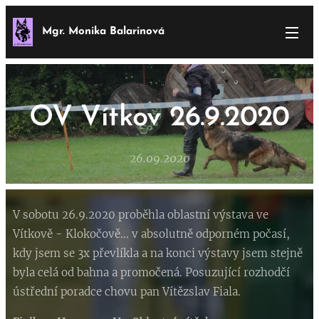
Mgr. Monika Balarinová
OV Vítkov 26.9.2020
26.09.2020
V sobotu 26.9.2020 proběhla oblastní výstava ve
Vítkově - Klokočově... v absolutně odporném počasí,
kdy jsem se 3x převlíkla a na konci výstavy jsem stejně
byla celá od bahna a promočená. Posuzující rozhodčí
ústřední poradce chovu pan Vítězslav Fiala.