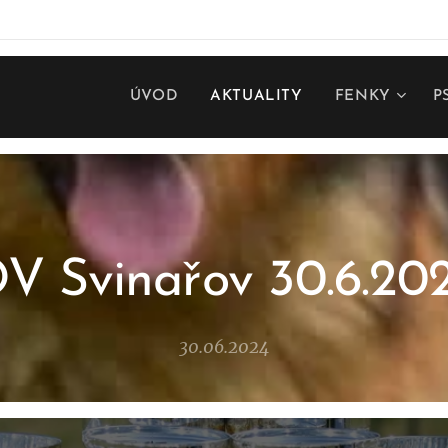
ÚVOD
AKTUALITY
FENKY
P
V Svinařov 30.6.20
30.06.2024