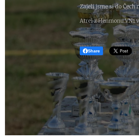
Zajeli jsme si do Čech 
Atrei z Henmonu VN1 v
Share