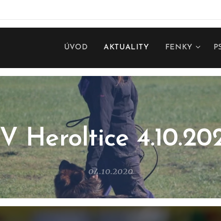
ÚVOD
AKTUALITY
FENKY
P
V Heroltice 4.10.20
04.10.2020