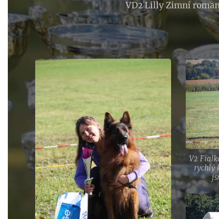
VD2 Lilly Zimní roma
V2 Fial
rychlý 
js