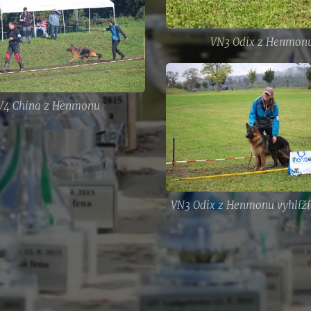
VN3 Odix z Henmon
V4 China z Henmonu
VN3 Odix z Henmonu vyhlíží