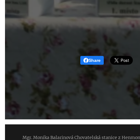
Share
Mgr. Monika Balarinová Chovatelská stanice z Henmo