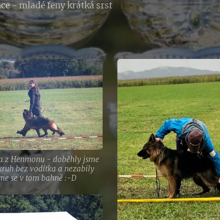
nce
- mladé feny krátká srst
ka z Henmonu - doběhly jsme
kruh bez vodítka a nezabily
me se v tom bahně :-D