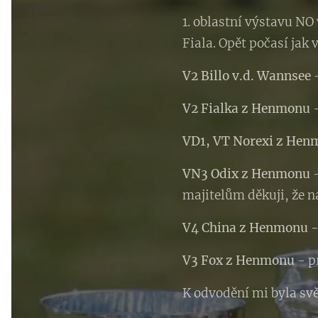
1. oblastní výstavu NO
Fiala. Opět počasí jak
V2 Billo v.d. Wannsee
-
V2 Fialka z Henmonu
VD1, VT Norexi z Hen
VN3 Odix z Henmonu
-
majitelům děkuji, že n
V4 China z Henmonu
-
V3 Fox z Henmonu
- p
K odvodění mi byla sv