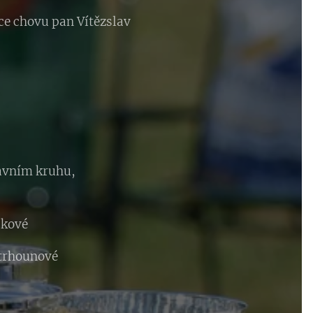
ce chovu pan Vítězslav
tavním kruhu,
ákové
strhounové