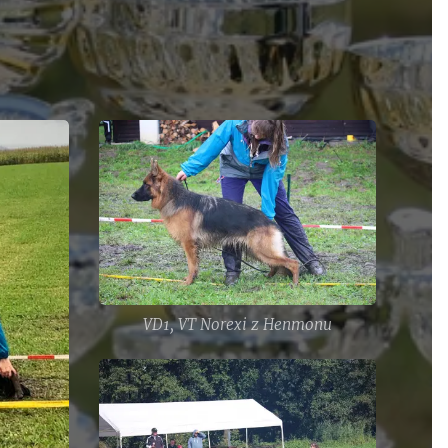
VD1, VT Norexi z Henmonu