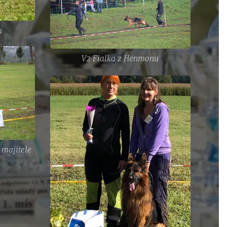
u
V2 Fialka z Henmonu
 majitele