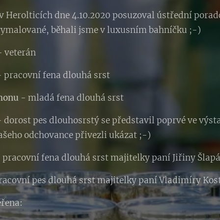
 v Herolticích dne 4.10.2020 posuzoval ústřední porad
 vymalované, běhali jsme v luxusním bahníčku ;-)
 veterán
- pracovní fena dlouhá srst
monu
- mladá fena dlouhá srst
 dorost pes dlouhosrstý se představil poprvé ve výs
ašeho odchovance přivezli ukázat ;-)
 pracovní fena dlouhá srst majitelky paní Jiřiny Šlap
racovní pes dlouhá srst majitelky paní Vladimíry Ko
ěřena: