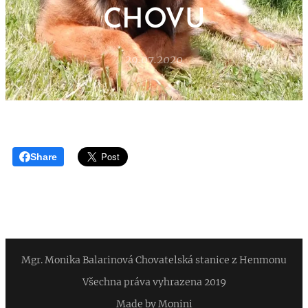
CHOVU
29.07.2020
Share
Mgr. Monika Balarinová Chovatelská stanice z Henmonu
Všechna práva vyhrazena 2019
Made by Monini