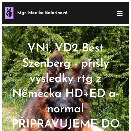
Mgr. Monika Balarinová
VN1, VD2 Best
Szenberg - přišly
výsledky rtg z
Německa HD+ED a-
normal
PŘIPRAVUJEME DO