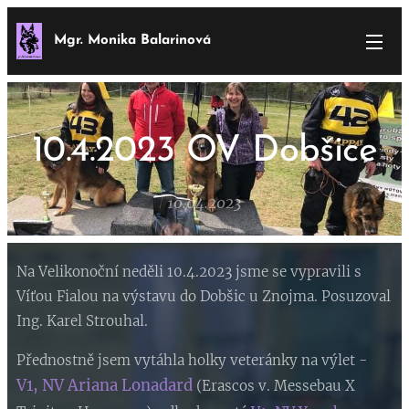
Mgr. Monika Balarinová
10.4.2023 OV Dobšice
10.04.2023
Na Velikonoční neděli 10.4.2023 jsme se vypravili s
Víťou Fialou na výstavu do Dobšic u Znojma. Posuzoval
Ing. Karel Strouhal.
Přednostně jsem vytáhla holky veteránky na výlet -
V1, NV Ariana Lonadard
(Erascos v. Messebau X