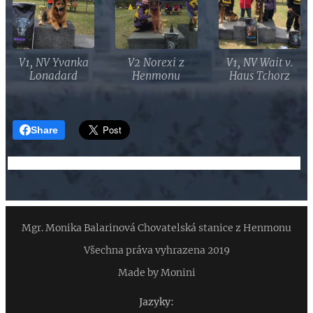
V1, NV Yvanka
V2 Norexi z
V1, NV Wait v.
Lonadard
Henmonu
Haus Tchorz
Share
Mgr. Monika Balarinová Chovatelská stanice z Henmonu
Všechna práva vyhrazena 2019
Made by Monini
Jazyky