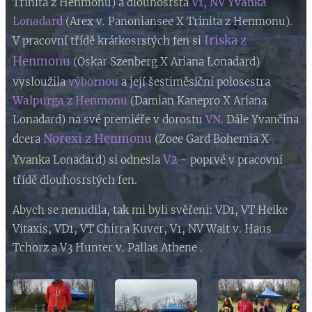
Trinita z Henmonu) a dlouhosrstá
V1, NV Yvanka
Lonadard
(Arex v. Panoniansee X Trinita z Henmonu).
Iriska z
V pracovní třídě krátkosrstých fen si
Henmonu
(Oskar Szenberg X Ariana Lonadard)
vysloužila
výbornou
a její šestiměsíční polosestra
Walpurga z Henmonu
(Damian Kanepro X Ariana
Lonadard) na své premiéře v dorostu
VN
. Dále Yvančina
Norexi z Henmonu
dcera
(Zoee Gard Bohemia X
V2
Yvanka Lonadard) si odnesla
- poprvé v pracovní
třídě dlouhosrstých fen.
Abych se nenudila, tak mi byli svěřeni: VD1, VT Heike
Vitaxis, VD1, VT Chirra Kuver, V1, NV Wait v. Haus
Tchorz a V3 Hunter v. Pallas Athene .