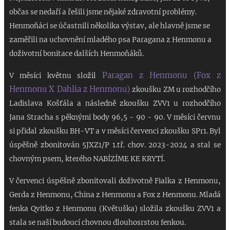
občas se nedaří a řešili jsme nějaké zdravotní problémy.
Henmoňáci se účastnili několika výstav, ale hlavně jsme se
zaměřili na uchovnění mladého psa Paragana z Henmonu a
doživotní bonitace dalších Henmoňáků.
Paragan z Henmonu (Fox z
V měsíci květnu složil
Henmonu X Dahlia z Henmonu)
zkoušku ZM u rozhodčího
Ladislava Košťála a následně zkoušku ZVV1 u rozhodčího
Jana Stracha s pěknými body 96,5 - 90 - 90. V měsíci červnu
si přidal zkoušku BH-VT a v měsíci červenci zkoušku SPr1. B
yl
úspěšně zbonitován 5JXZ1/P 1.tř. chov. 2023-2024
a stal se
chovným psem, kterého NABÍZÍME KE KRYTÍ.
V červenci úspěšně zbonitovali doživotně Fialka z Henmonu,
Gerda z Henmonu, China z Henmonu a Fox z Henmonu. Mladá
fenka Qvitko z Henmonu (Květuška) složila zkoušku ZVV1 a
stala se naší budoucí chovnou dlouhosrstou fenkou.