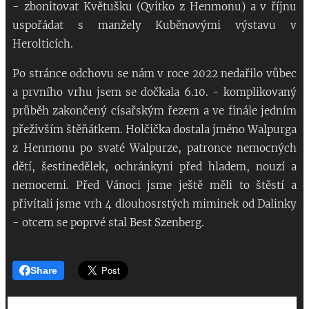
- zbonitovat Květušku (Qvitko z Henmonu) a v říjnu
uspořádat s manžely Kuběnovými výstavu v
Herolticích.
Po stránce odchovu se nám v roce 2022 nedařilo vůbec
a prvního vrhu jsem se dočkala 6.10. - komplikovaný
průběh zakončený císařským řezem a ve finále jedním
přeživším štěňátkem. Holčička dostala jméno Walpurga
z Henmonu po svaté Walpurze, patronce nemocných
dětí, šestinedělek, ochránkyni před hladem, nouzí a
nemocemi. Před Vánoci jsme ještě měli to štěstí a
přivítali jsme vrh 4 dlouhosrstých miminek od Dalinky
- otcem se poprvé stal Best Szenberg.
Share