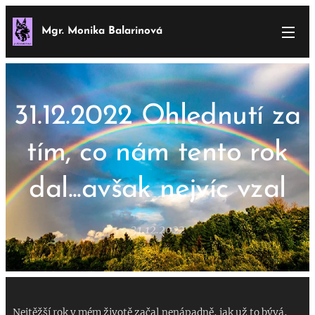
Mgr. Monika Balarinová
31.12.2022 Ohlednutí za
tím, co nám tento rok
dal...avšak nejvíc vzal
31.12.2022
Nejtěžší rok v mém životě začal nenápadně, jak už to bývá,