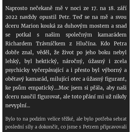
Naprosto nečekaně mě v noci ze 17. na 18. září
2022 navždy opustil Petr. Teď se na mě a svou
dceru Marion kouká za duhovým mostem a snad
se potkal s našim společným kamarádem
Richardem Trávníčkem z Hlučína. Kdo Petra
dobře znal, věděl, že život po jeho boku nebyl
lehký, byl hektický, náročný, úžasný i zcela
psychicky vyčerpávající a i přesto byl výborný a
obětavý kamarád, milující otec a úžasný figurant,
ke psům empatický....Moc jsem si přála, aby naši
dceru naučil figurovat, ale toto přání mi už nikdy
nevyplní...
Bylo to na podzim velice těžké, ale bylo potřeba sebrat
poslední síly a dokončit, co jsme s Petrem připravovali