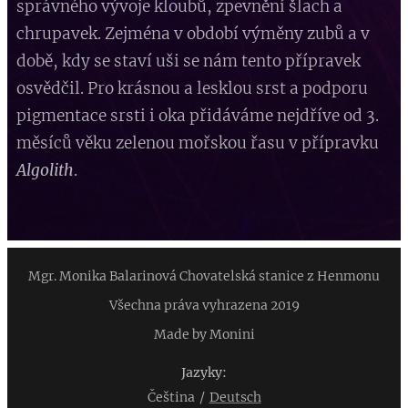
správného vývoje kloubů, zpevnění šlach a
chrupavek. Zejména v období výměny zubů a v
době, kdy se staví uši se nám tento přípravek
osvědčil. Pro krásnou a lesklou srst a podporu
pigmentace srsti i oka přidáváme nejdříve od 3.
měsíců věku zelenou mořskou řasu v přípravku
Algolith
.
Mgr. Monika Balarinová Chovatelská stanice z Henmonu
Všechna práva vyhrazena 2019
Made by Monini
Jazyky
Čeština
Deutsch