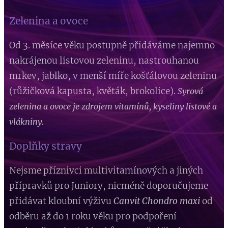
Zelenina a ovoce
Od 3. měsíce věku postupně přidáváme najemno
nakrájenou listovou zeleninu, nastrouhanou
mrkev, jablko, v menší míře košťálovou zeleninu
(růžičková kapusta, květák, brokolice).
Syrová
zelenina a ovoce je zdrojem vitamínů, kyseliny listové a
vlákniny.
Doplňky stravy
Nejsme příznivci multivitamínových a jiných
přípravků pro Juniory, nicméně doporučujeme
přidávat kloubní výživu
Canvit Chondro maxi
od
odběru až do 1 roku věku pro podpoření