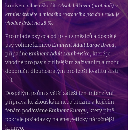
krmivem silně uškodit.
Obsah bílkovin (proteinů) v
krmivu štěněte a mladého rostoucího psa do 1 roku je
vhodné držet na 28 %.
Pro mladé psy cca od 10 - 12 měsíců a dospělé
psy volíme krmivo
Eminent Adult Large Breed
,
případně
Eminent Adult Lamb+Rice
, které je
vhodné pro psy s citlivějším zažíváním a mohu
doporučit dlouhosrstým pro lepší kvalitu srsti
;-).
Dospělým psům s větší zátěží tzn. intenzívní
příprava ke zkouškám nebo březím a kojícím
fenám podáváme
Eminent Energy
, který plně
pokryje požadavky na energeticky náročnější
krmivo.