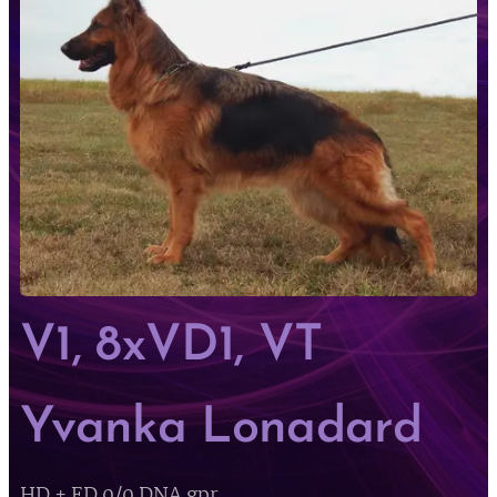
V1, 8xVD1, VT
Yvanka Lonadard
HD + ED 0/0 DNA gpr.