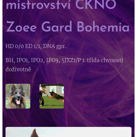
mistrovství ČKNO
Zoee Gard Bohemia
HD 0/0 ED 1/1, DNA gpr.
BH, IPO1, IPO2, IPO3, 5JXZ1/P 1. třída chvnosti
doživotně