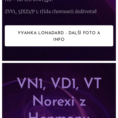
ZVV1, 5JXZ1/P 1. třída chovnosti doživotně
YVANKA LONADARD - DALŠÍ FOTO A
INFO
VN1, VD1, VT
Norexi z