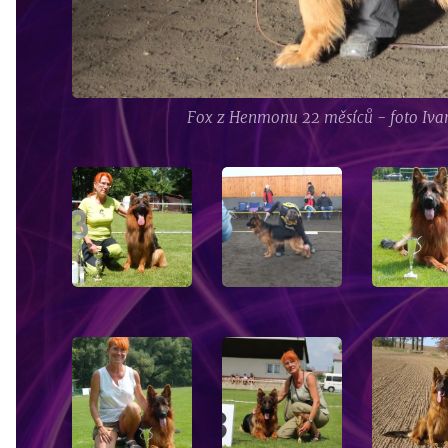
Fox z Henmonu 22 měsíců - foto Iv