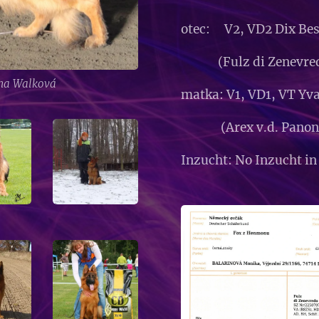
otec: V2, VD2 Dix Bes
(Fulz di Zenevredo 
ana Walková
matka: V1, VD1, VT Yv
(Arex v.d. Panonian
Inzucht: No Inzucht in