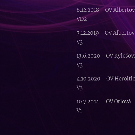
8.12.2018 OV Alber
VD2
7.12.2019 OV Albert
V3
13.6.2020 OV Kyle
V3
4.10.2020 OV Hero
V3
10.7.2021 OV Orlov
V1