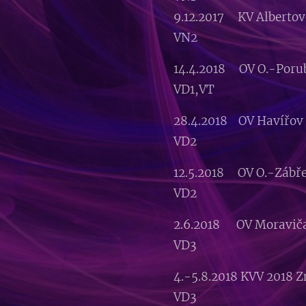
9.12.2017 KV Alber
VN2
14.4.2018 OV O.-P
VD1,VT
28.4.2018 OV Haví
VD2
12.5.2018 OV O.-Z
VD2
2.6.2018 OV Morav
VD3
4.-5.8.2018 KVV 2018
VD3