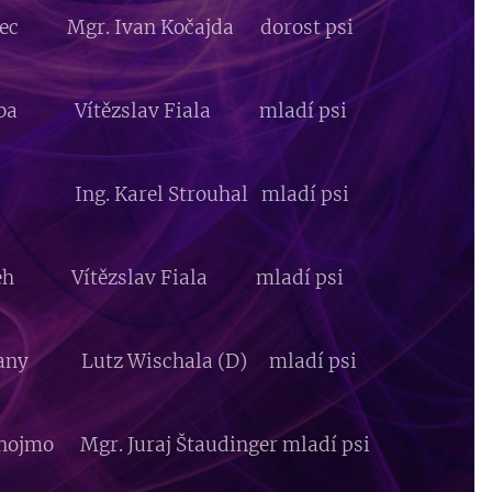
tovec Mgr. Ivan Kočajda dorost psi
oruba Vítězslav Fiala mladí psi
řov Ing. Karel Strouhal mladí psi
ábřeh Vítězslav Fiala mladí psi
ičany Lutz Wischala (D) mladí psi
 Znojmo Mgr. Juraj Štaudinger mladí psi