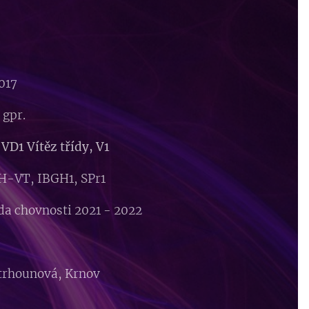
017
gpr.
VD1 Vítěz třídy, V1
H-VT, IBGH1, SPr1
ída chovnosti 2021 - 2022
trhounová, Krnov