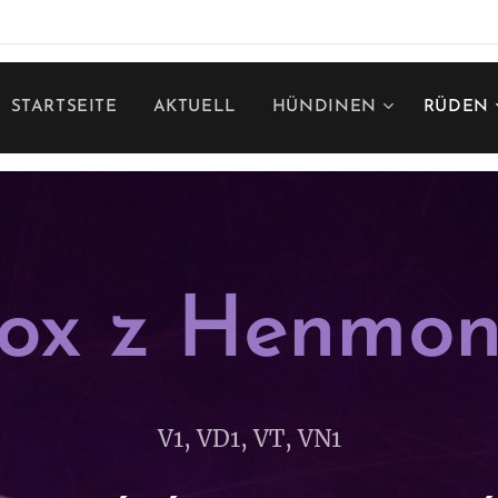
STARTSEITE
AKTUELL
HÜNDINEN
RÜDEN
ox z Henmo
V1, VD1, VT, VN1