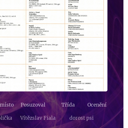
a místo Posuzoval Třída Ocenění
 Polička Vítězslav Fiala dorost psi