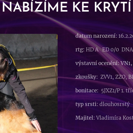
NABÍZÍME KE KRYTÍ
datum narození:
16.2.2
rtg:
HD A ED 0/0 DNA 
výstavní ocenění: VN1, 
zkoušky:
ZVV1, ZZO, B
bonitace:
5JXZ1/P 1. tř
typ srsti:
dlouhosrstý
Majitel:
Vladimíra Kos