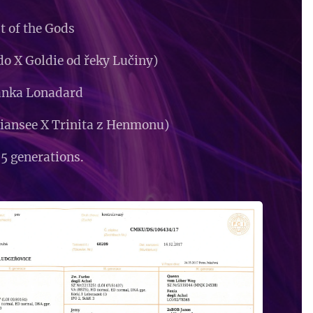
t of the Gods
X Goldie od řeky Lučiny)
anka Lonadard
see X Trinita z Henmonu)
 5 generations.