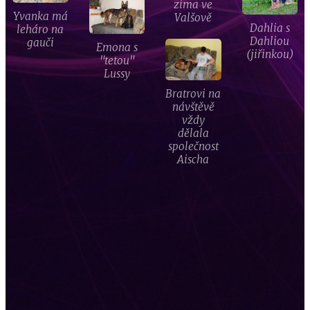
zima ve
Yvanka má
Valšově
Dahlia s
leháro na
Dahliou
gauči
Emona s
(jiřinkou)
"tetou"
Lussy
Bratrovi na
návštěvě
vždy
dělala
společnost
Aischa