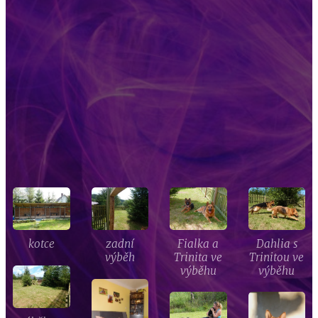
kotce
zadní
Fialka a
Dahlia s
výběh
Trinita ve
Trinitou ve
výběhu
výběhu