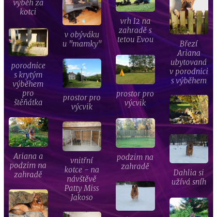
výběh za
kotci
vrh I2 na
zahradě s
v obýváku
tetou Evou
Březí
u "mamky"
Ariana
ubytovaná
porodnice
v porodnici
s krytým
s výběhem
výběhem
pro
prostor pro
prostor pro
štěňátka
výcvik
výcvik
Ariana a
podzim na
vnitřní
podzim na
zahradě
kotce - na
Dahlia si
zahradě
návštěvě
užívá sníh
Patty Miss
Jakoso