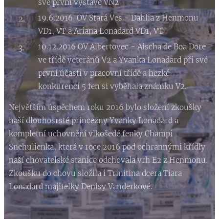
své první výstavě VN2
19.6.2016 OV Stará Ves - Dahlia z Henmonu
VD1, VT a Ariana Lonadard VD1, VT
10.12.2016 OV Albertovec - Aischa de Boa Dore
ve třídě veteránů V2 a Yvanka Lonadard při své
první účasti v pracovní třídě a hezké
konkurenci 5 fen si vyběhala známku V2.
Největším úspěchem roku 2016 bylo složení zkoušky
naší dlouhosrsté princezny Yvanky Lonadard a
kompletní uchovnění vlkošedé fenky Champi
Snehulienka, která v roce 2016 pod ochrannými křídly
naší chovatelské stanice odchovala vrh E2 z Henmonu.
Zkoušku do chovu složila i Trinitina dcera Tiara
Lonadard majitelky Denisy Vanderkové.