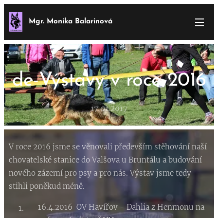
Mgr. Monika Balarinová
de-Výstavy v roce 2016
17.01.2017
V roce 2016 jsme se věnovali především stěhování naší
chovatelské stanice do Valšova u Bruntálu a budování
nového zázemí pro psy a pro nás. Výstav jsme tedy
stihli poněkud méně.
16.4.2016 OV Havířov - Dahlia z Henmonu na