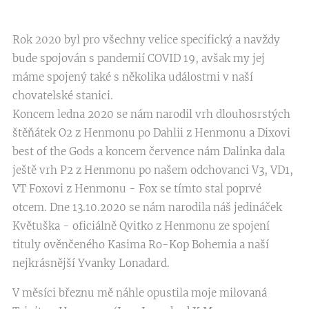
Rok 2020 byl pro všechny velice specifický a navždy
bude spojován s pandemií COVID 19, avšak my jej
máme spojený také s několika událostmi v naší
chovatelské stanici.
Koncem ledna 2020 se nám narodil vrh dlouhosrstých
štěňátek O2 z Henmonu po Dahlii z Henmonu a Dixovi
best of the Gods a koncem července nám Dalinka dala
ještě vrh P2 z Henmonu po našem odchovanci V3, VD1,
VT Foxovi z Henmonu - Fox se tímto stal poprvé
otcem. Dne 13.10.2020 se nám narodila náš jedináček
Květuška - oficiálně Qvitko z Henmonu ze spojení
tituly ověnčeného Kasima Ro-Kop Bohemia a naší
nejkrásnější Yvanky Lonadard.
V měsíci březnu mě náhle opustila moje milovaná