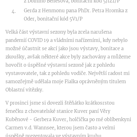
z Dolního Benešova, bonitační kód 5JIZ1/P
Gerda z Henmonu pana PhDr. Petra Hromka z
Oder, bonitační kód 5V1/P
Velká část výstavní sezony byla zcela narušena
pandemií COVID 19 a vládními nařízeními, kdy nebylo
možné účastnit se akcí jako jsou výstavy, bonitace a
zkoušky, avšak některé akce byly zachovány a můžeme
hovořit o úspěšné výstavní sezoně jak z pohledu
vystavovatele, tak z pohledu vodiče. Největší radost mi
samozřejmě udělala moje Fialka oprávněným titulem
Oblastní vítězky.
V prosinci jsme si dovezli štěňátko krátkosrstou
fenečku z chovatelské stanice Kuver paní Věry
Kuběnové - Gerbera Kuver, holčička po mé oblíbenkyni
Carmen v.d. Wannsee, kterou jsem často a velmi
úspěšně prezentovala ve výstavním kruhu.