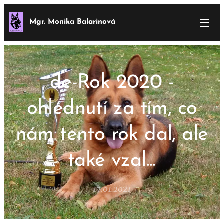
Mgr. Monika Balarinová
de-Rok 2020 -
ohlédnutí za tím, co
nám tento rok dal, ale
také vzal...
17.01.2021