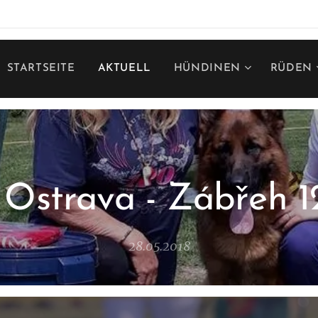
STARTSEITE
AKTUELL
HÜNDINEN
RÜDEN
Ostrava - Zábřeh 12
28.05.2018