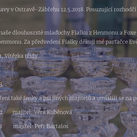
tavy v Ostravě-Zábřehu 12.5.2018. Posuzující rozhodčí 
.
 naše dlouhosrsté mlaďochy Fialku z Henmonu a Foxe 
Henmonu. Za předvedení Fialky děkuji mé parťačce Evě
 Vítězka třídy
2
3
eni také fenky a psi jiných majitelů a umístili se na
majitel: Věra Kuběnová
 majitel: Petr Bartalos