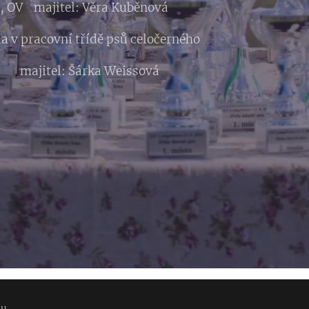
1, OV majitel: Věra Kuběnová
a v pracovní třídě psů celočerného
 majitel: Šárka Weissová
nu