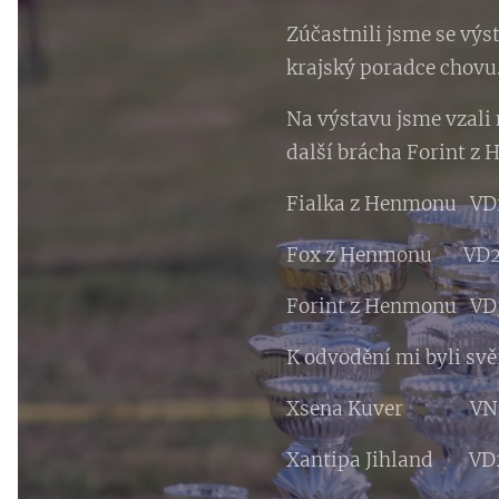
Zúčastnili jsme se výs
krajský poradce chovu
Na výstavu jsme vzali
další brácha Forint z 
Fialka z Henmonu VD1,
Fox z Henmonu VD
Forint z Henmonu VD
K odvodění mi byli svěř
Xsena Kuver VN2 
Xantipa Jihland VD2