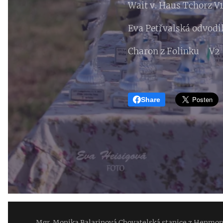
Wait v. Haus Tchorz V
Eva Petřvalská odvodil
Charon z Folinku V2
Share
Mgr. Monika Balarinová Chovatelská stanice z Henmo