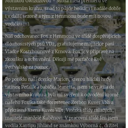
Monikou Gwizdžovou - Moňa měla premiéru ve
výstavním kruhu, snad to půjde holkám i nadále dobře
i v další sezoně a tým z Henmonu bude mít novou
vodičku :-).
Náš odchovanec Fox z Henmonu ve třídě dospívajících
dlouhosrstých psů VD2, gratulujeme majitelce paní
Vlaďce Kostrhounové z Krnova. Fox je v přípravě na
zkoušku a uchovnění. Děkuji mé parťačce Evě
Petřvalské za pomoc.
Po porodu naší dcerky Marion, kterou hlídali hrdý
tatínek Peťalík a babička Jeanetta, jsem se vrátila do
výstavního kruhu a byli mi svěřeni k odvodění kromě
našeho Foxíka také dorostenec Zorbon Kuver VN1 a
překrásná Xsena Kuver VD1, Vítězka třídy mladých,
majitelé manželé Kuběnovi. V pracovní třídě fen jsem
vodila Xantipu Jihland se známkou Výborná 4, držitel