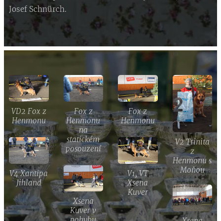
Josef Schnürch.
VD2 Fox z
Fox z
Fox z
Henmonu
Henmonu
Henmonu
na
statickém
V2 Trinita
posouzení
z
Henmonu s
Moňou
V4 Xantipa
V1, VT
Jihland
Xsena
Kuver
Xsena
Kuver v
pohybu
Xsena