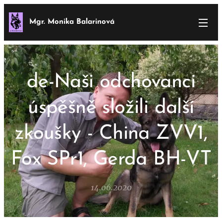
Mgr. Monika Balarinová
de-Naši odchovanci
úspěšně složili další
zkoušky - China ZVV1,
Fox SPr1, Gerda BH-VT
14.06.2020