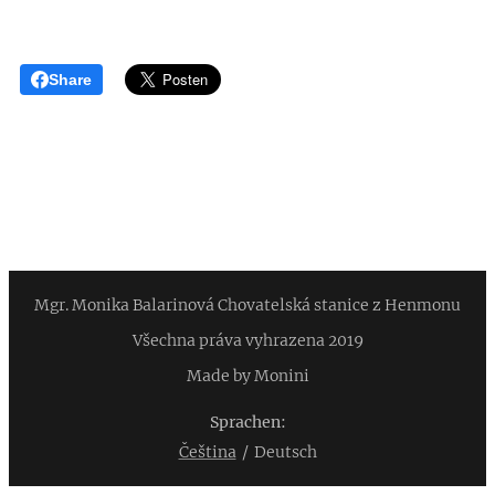
Share
Mgr. Monika Balarinová Chovatelská stanice z Henmonu
Všechna práva vyhrazena 2019
Made by Monini
Sprachen
Čeština
Deutsch