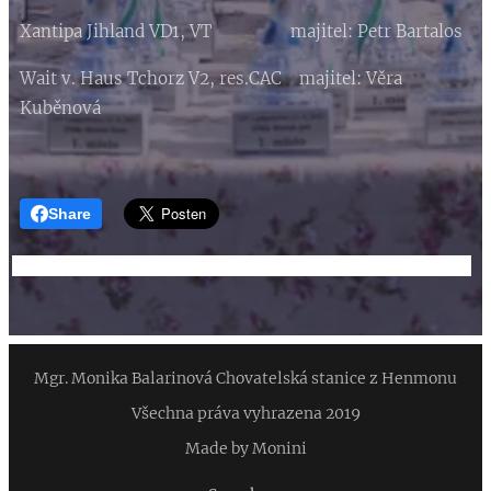
Xantipa Jihland VD1, VT majitel: Petr Bartalos
Wait v. Haus Tchorz V2, res.CAC majitel: Věra
Kuběnová
Share
Mgr. Monika Balarinová Chovatelská stanice z Henmonu
Všechna práva vyhrazena 2019
Made by Monini