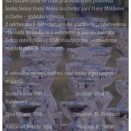
Na výstavě jsme ve třídě pracovních fen předvedli
fenku Jenny Freni Weiss majitelky paní Hany Mišíkové
z Chebu - známka výborná.
Z odchovanců naší chovatelské stanice byla předvedena
vlkošedá fenka Eirin z Henmonu a získala známku
Velmi dobrá (VD) ve třídě mladých fen. Gratulujeme
majiteli panu R. Surovcovi.
K odvodění mi byli svěřeni také fenky a psi jiných
majitelů:
Xsena Kuver VN1 majitel: Věra
Kuběnová
Pina Vitaxis VD6 majitel: M. Foltýnek
Rocco od Romže VD4 majitel: P. Turan